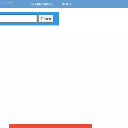
long with
LEARN MORE
GOT IT
T