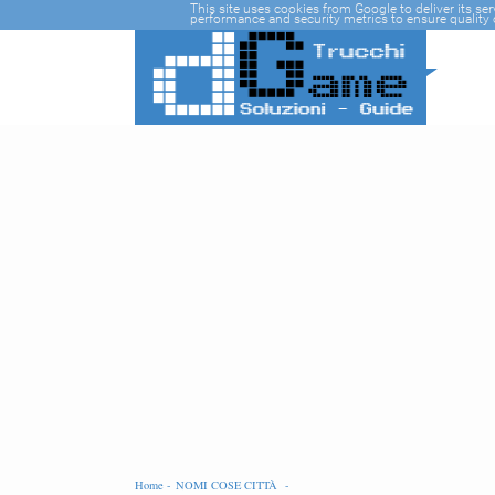
-->
This site uses cookies from Google to deliver its se
performance and security metrics to ensure quality o
Home -
NOMI COSE CITTÀ -