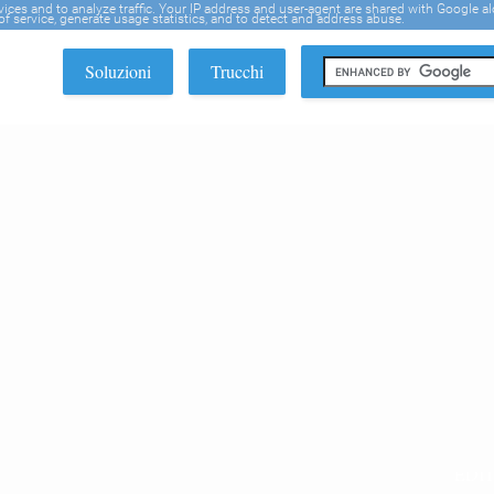
rvices and to analyze traffic. Your IP address and user-agent are shared with Google a
f service, generate usage statistics, and to detect and address abuse.
Soluzioni
Trucchi
EDI