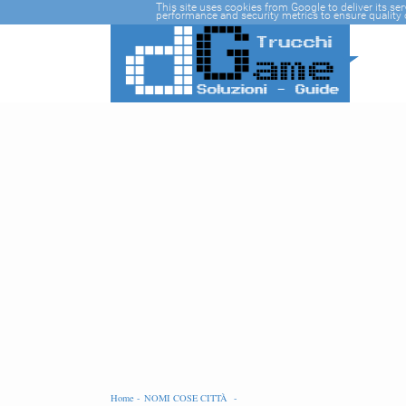
-->
This site uses cookies from Google to deliver its se
performance and security metrics to ensure quality o
Home -
NOMI COSE CITTÀ -