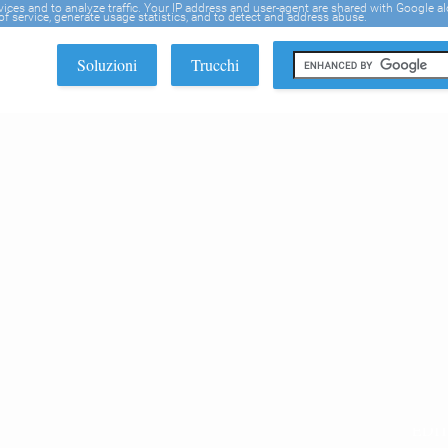
rvices and to analyze traffic. Your IP address and user-agent are shared with Google a
f service, generate usage statistics, and to detect and address abuse.
Soluzioni
Trucchi
EDI