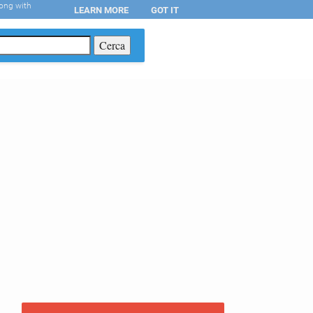
long with
LEARN MORE
GOT IT
T