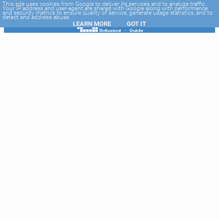
-->
This site uses cookies from Google to deliver its services and to analyze traffic.
Your IP address and user-agent are shared with Google along with performance
and security metrics to ensure quality of service, generate usage statistics, and to
detect and address abuse.
LEARN MORE
GOT IT