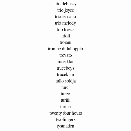
trio debussy
trio joyce
trio lescano
trio melody
trio tresca
trioli
troiani
trombe di falloppio
trovato
truce klan
truceboys
truceklan
tullo soldja
turci
turco
turilli
turina
twenty four hours
twofingerz
tystnaden