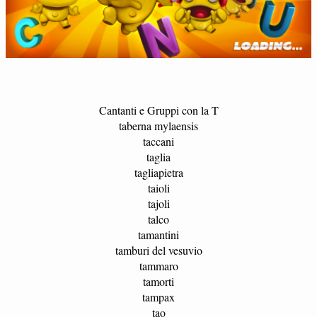
Cantanti e Gruppi con la T
taberna mylaensis
taccani
taglia
tagliapietra
taioli
tajoli
talco
tamantini
tamburi del vesuvio
tammaro
tamorti
tampax
tao