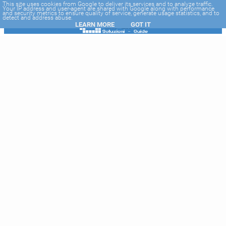
-->
This site uses cookies from Google to deliver its services and to analyze traffic.
Your IP address and user-agent are shared with Google along with performance
and security metrics to ensure quality of service, generate usage statistics, and to
detect and address abuse.
LEARN MORE
GOT IT