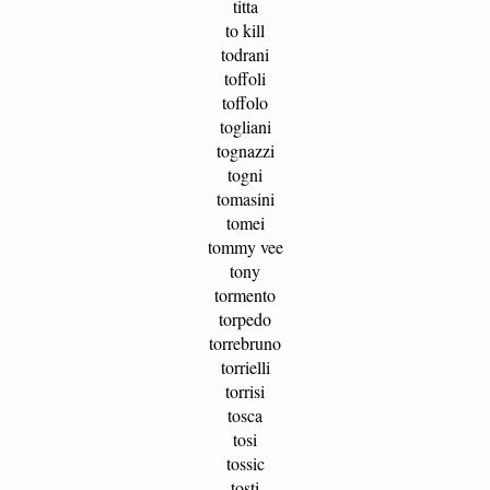
titta
to kill
todrani
toffoli
toffolo
togliani
tognazzi
togni
tomasini
tomei
tommy vee
tony
tormento
torpedo
torrebruno
torrielli
torrisi
tosca
tosi
tossic
tosti