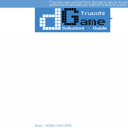
-->
This site uses cookies from Google to deliver its se
performance and security metrics to ensure quality o
Home -
NOMI COSE CITTÀ -