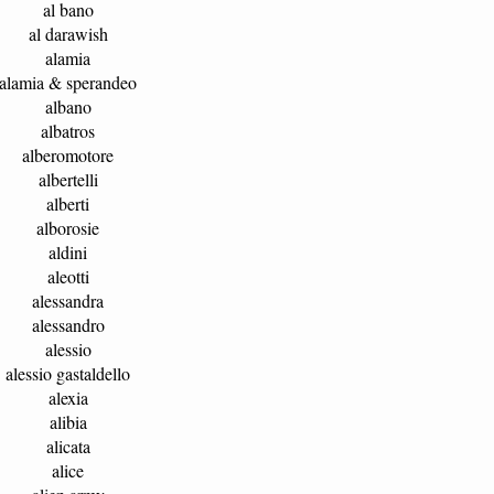
al bano
al darawish
alamia
alamia & sperandeo
albano
albatros
alberomotore
albertelli
alberti
alborosie
aldini
aleotti
alessandra
alessandro
alessio
alessio gastaldello
alexia
alibia
alicata
alice