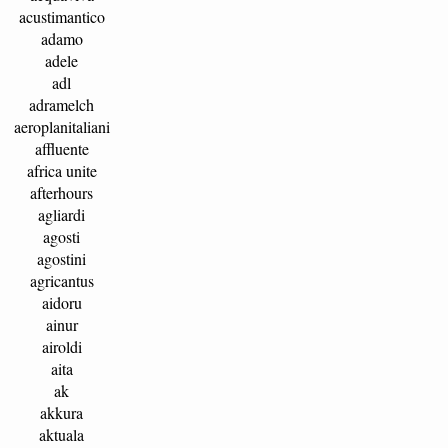
acustimantico
adamo
adele
adl
adramelch
aeroplanitaliani
affluente
africa unite
afterhours
agliardi
agosti
agostini
agricantus
aidoru
ainur
airoldi
aita
ak
akkura
aktuala