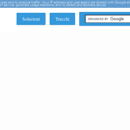
rvices and to analyze traffic. Your IP address and user-agent are shared with Google a
f service, generate usage statistics, and to detect and address abuse.
Soluzioni
Trucchi
EDI