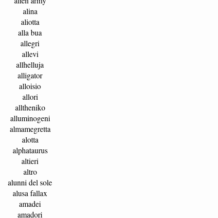
alien army
alina
aliotta
alla bua
allegri
allevi
allhelluja
alligator
alloisio
allori
alltheniko
alluminogeni
almamegretta
alotta
alphataurus
altieri
altro
alunni del sole
alusa fallax
amadei
amadori