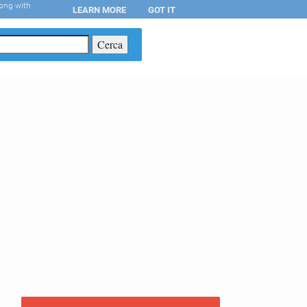
long with
LEARN MORE
GOT IT
T