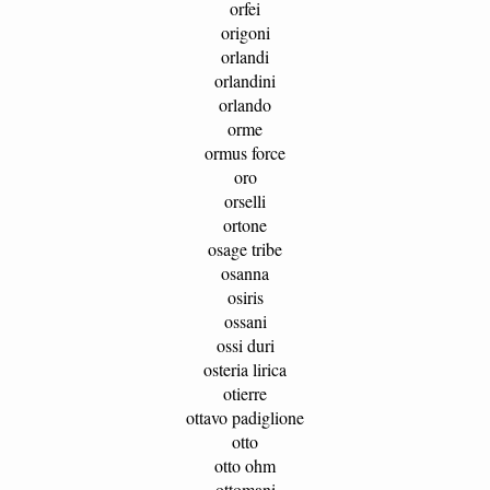
orfei
origoni
orlandi
orlandini
orlando
orme
ormus force
oro
orselli
ortone
osage tribe
osanna
osiris
ossani
ossi duri
osteria lirica
otierre
ottavo padiglione
otto
otto ohm
ottomani