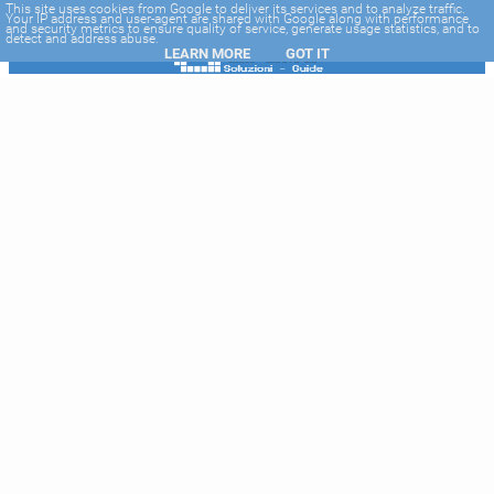
-->
This site uses cookies from Google to deliver its services and to analyze traffic.
Your IP address and user-agent are shared with Google along with performance
and security metrics to ensure quality of service, generate usage statistics, and to
detect and address abuse.
LEARN MORE
GOT IT