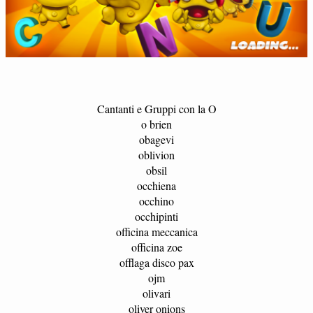
Cantanti e Gruppi con la O
o brien
obagevi
oblivion
obsil
occhiena
occhino
occhipinti
officina meccanica
officina zoe
offlaga disco pax
ojm
olivari
oliver onions