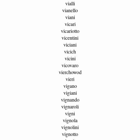
vialli
vianello
viani
vicari
vicariotto
vicentini
viciani
vicich
vicini
vicovaro
vierchowod
vieri
vigano
vigiani
vignando
vignaroli
vigni
vignola
vignolini
vignotto