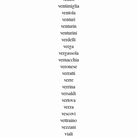
ventimiglia
ventola
venturi
venturin
venturini
verdelli
verga
vergassola
vernacchia
veronese
verratti
verre
verrina
versaldi
vertova
verza
vescovi
vettraino
vezzani
viali