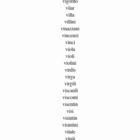
vigorito
vilar
villa
villini
vinazzani
vincenzi
vinci
viola
violi
violini
virdis
virga
virgili
viscardi
visconti
visentin
visi
visintin
visintini
vitale
vitali