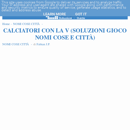
-->
This site uses cookies from Google to deliver its services and to analyze traffic.
Your IP address and user-agent are shared with Google along with performance
and security metrics to ensure quality of service, generate usage statistics, and to
detect and address abuse.
LEARN MORE
GOT IT
EDIT
Home -
NOMI COSE CITTÀ -
CALCIATORI CON LA V (SOLUZIONI GIOCO
NOMI COSE E CITTÀ)
NOMI COSE CITTÀ -
di
Fabian J.P
.