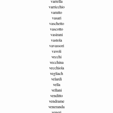
varrella
varricchio
varutto
vasari
vaschetto
vascotto
vasirani
vastola
vavassori
vavoli
vecchi
vecchina
vecchiola
vegliach
velardi
vella
vellani
venditto
vendrame
veneranda
veneri