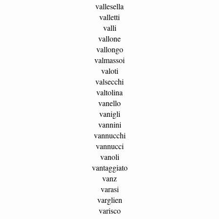
vallesella
valletti
valli
vallone
vallongo
valmassoi
valoti
valsecchi
valtolina
vanello
vanigli
vannini
vannucchi
vannucci
vanoli
vantaggiato
vanz
varasi
varglien
varisco