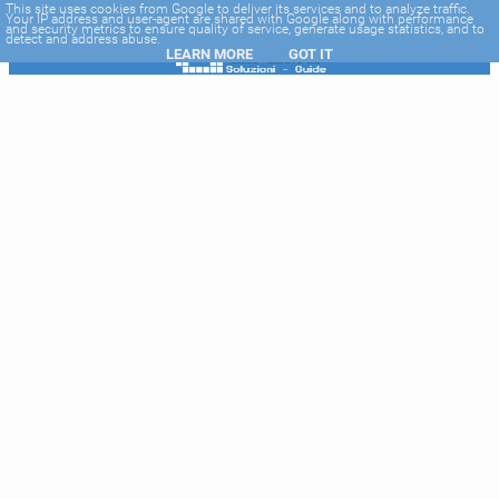
-->
This site uses cookies from Google to deliver its services and to analyze traffic.
Your IP address and user-agent are shared with Google along with performance
and security metrics to ensure quality of service, generate usage statistics, and to
detect and address abuse.
LEARN MORE
GOT IT