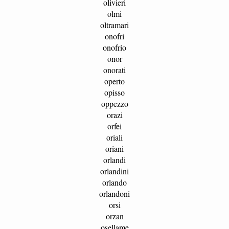
olivieri
olmi
oltramari
onofri
onofrio
onor
onorati
operto
opisso
oppezzo
orazi
orfei
oriali
oriani
orlandi
orlandini
orlando
orlandoni
orsi
orzan
osellame