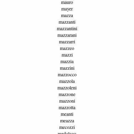
mauro
mayer
mazza
mazzanti
mazzantini
mazzarani
mazzarri
mazzeo
mazzi
mazzia
mazzini
mazzocco
mazzola
mazzoleni
mazzone
mazzoni
mazzotta
meanti
meazza
mecozzi
medolago