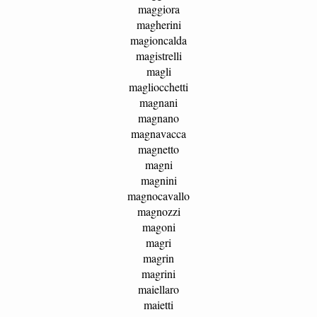
maggiora
magherini
magioncalda
magistrelli
magli
magliocchetti
magnani
magnano
magnavacca
magnetto
magni
magnini
magnocavallo
magnozzi
magoni
magri
magrin
magrini
maiellaro
maietti