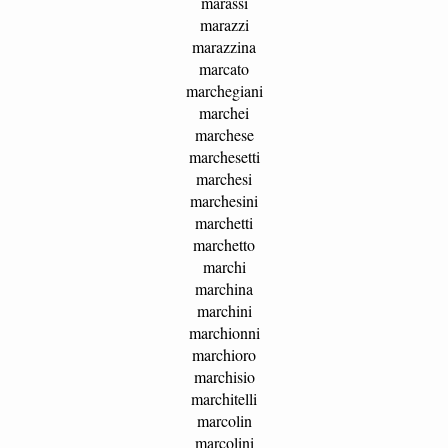
marassi
marazzi
marazzina
marcato
marchegiani
marchei
marchese
marchesetti
marchesi
marchesini
marchetti
marchetto
marchi
marchina
marchini
marchionni
marchioro
marchisio
marchitelli
marcolin
marcolini