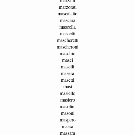
marzani
marzorati
mascalaito
mascara
mascella
mascetti
mascheretti
mascheroni
maschio
masci
maselli
masera
masetti
masi
masiello
masiero
masolini
masoni
maspero
massa
massara