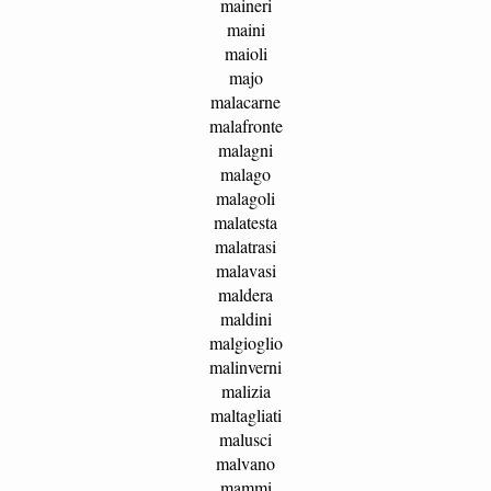
maineri
maini
maioli
majo
malacarne
malafronte
malagni
malago
malagoli
malatesta
malatrasi
malavasi
maldera
maldini
malgioglio
malinverni
malizia
maltagliati
malusci
malvano
mammi