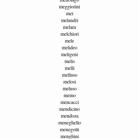
meggiorini
mei
melandri
melara
melchiori
mele
melideo
meligeni
melis
melli
melluso
melosi
meluso
memo
mencacci
mendicino
mendoza
meneghello
menegotti
menghini