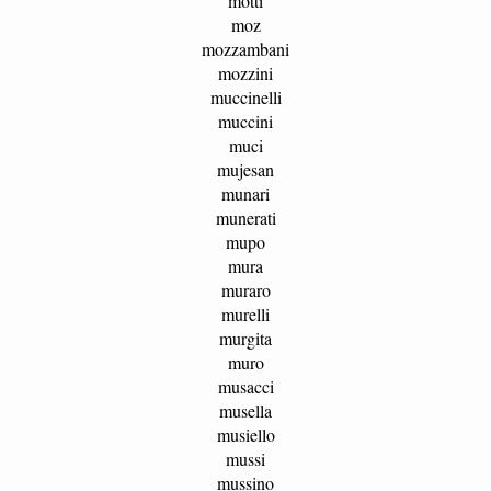
motti
moz
mozzambani
mozzini
muccinelli
muccini
muci
mujesan
munari
munerati
mupo
mura
muraro
murelli
murgita
muro
musacci
musella
musiello
mussi
mussino