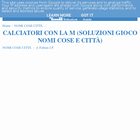
-->
This site uses cookies from Google to deliver its services and to analyze traffic.
Your IP address and user-agent are shared with Google along with performance
and security metrics to ensure quality of service, generate usage statistics, and to
detect and address abuse.
LEARN MORE
GOT IT
EDIT
Home -
NOMI COSE CITTÀ -
CALCIATORI CON LA M (SOLUZIONI GIOCO
NOMI COSE E CITTÀ)
NOMI COSE CITTÀ -
di
Fabian J.P
.