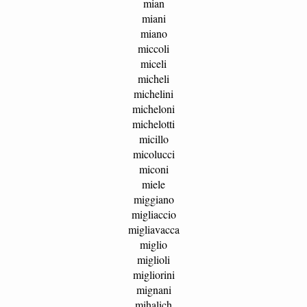
mian
miani
miano
miccoli
miceli
micheli
michelini
micheloni
michelotti
micillo
micolucci
miconi
miele
miggiano
migliaccio
migliavacca
miglio
miglioli
migliorini
mignani
mihalich