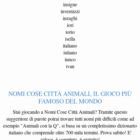
insigne
invernizzi
inzaghi
iori
iorio
isella
italiano
iuliano
iunco
ivan
NOMI COSE CITTÀ ANIMALI, IL GIOCO PIÙ
FAMOSO DEL MONDO
Stai giocando a Nomi Cose Città Animali? Tramite questo
suggeritore di parole potrai trovare tutti nomi più difficili come ad
esempio "Animali con la Q", si basa su un completissimo dizionario
italiano che comprende oltre 700 mila termini. Prova subito! E'
veloce, è completo, è gratuito!