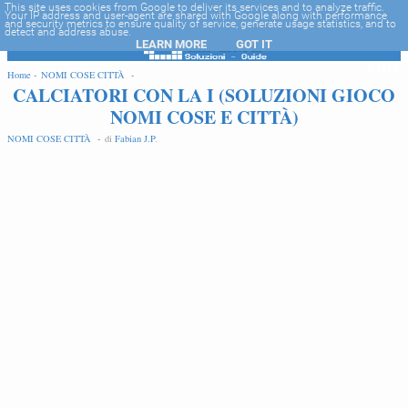
-->
This site uses cookies from Google to deliver its services and to analyze traffic.
Your IP address and user-agent are shared with Google along with performance
and security metrics to ensure quality of service, generate usage statistics, and to
detect and address abuse.
LEARN MORE
GOT IT
EDIT
Home -
NOMI COSE CITTÀ -
CALCIATORI CON LA I (SOLUZIONI GIOCO
NOMI COSE E CITTÀ)
NOMI COSE CITTÀ -
di
Fabian J.P
.