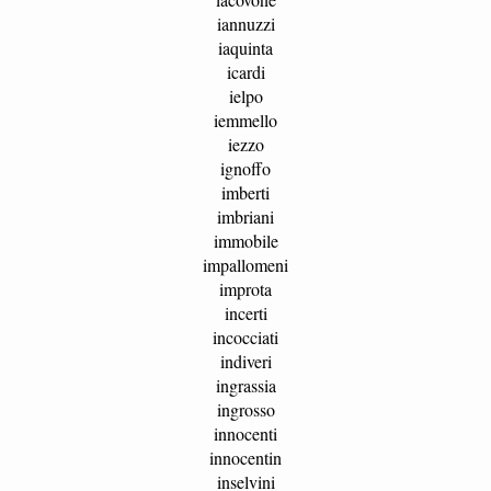
iannuzzi
iaquinta
icardi
ielpo
iemmello
iezzo
ignoffo
imberti
imbriani
immobile
impallomeni
improta
incerti
incocciati
indiveri
ingrassia
ingrosso
innocenti
innocentin
inselvini