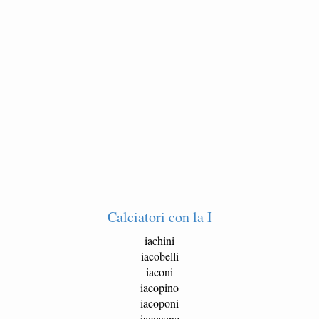
Calciatori con la I
iachini
iacobelli
iaconi
iacopino
iacoponi
iacovone