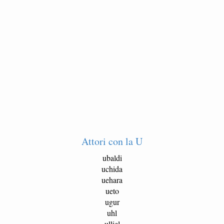
Attori con la U
ubaldi
uchida
uehara
ueto
ugur
uhl
ulliel