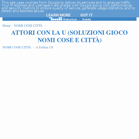
-->
This site uses cookies from Google to deliver its services and to analyze traffic.
Your IP address and user-agent are shared with Google along with performance
and security metrics to ensure quality of service, generate usage statistics, and to
detect and address abuse.
LEARN MORE
GOT IT
EDIT
Home -
NOMI COSE CITTÀ -
ATTORI CON LA U (SOLUZIONI GIOCO
NOMI COSE E CITTÀ)
NOMI COSE CITTÀ -
di
Fabian J.P
.