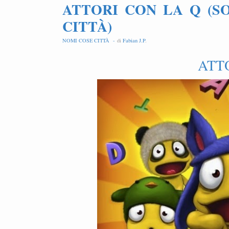
ATTORI CON LA Q (S
CITTÀ)
NOMI COSE CITTÀ -
di
Fabian J.P
.
ATT