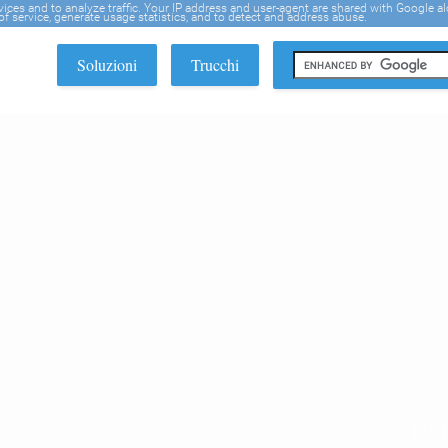
rvices and to analyze traffic. Your IP address and user-agent are shared with Google a
f service, generate usage statistics, and to detect and address abuse.
Soluzioni
Trucchi
EDI