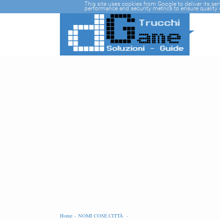
-->
This site uses cookies from Google to deliver its se
performance and security metrics to ensure quality o
Home -
NOMI COSE CITTÀ -