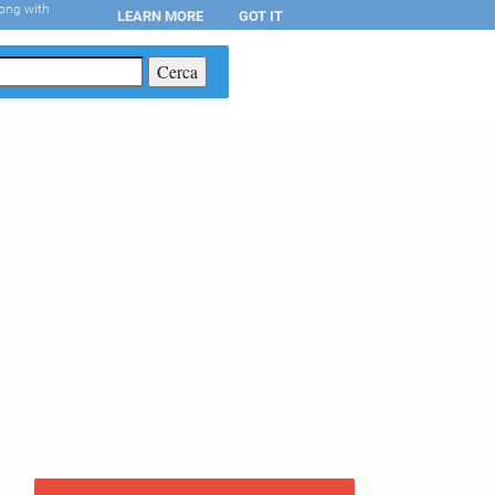
long with
LEARN MORE
GOT IT
T