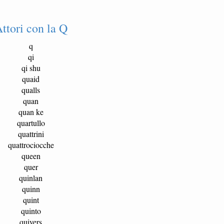
ttori con la Q
q
qi
qi shu
quaid
qualls
quan
quan ke
quartullo
quattrini
quattrociocche
queen
quer
quinlan
quinn
quint
quinto
quivers