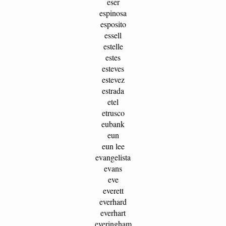
eser
espinosa
esposito
essell
estelle
estes
esteves
estevez
estrada
etel
etrusco
eubank
eun
eun lee
evangelista
evans
eve
everett
everhard
everhart
everingham