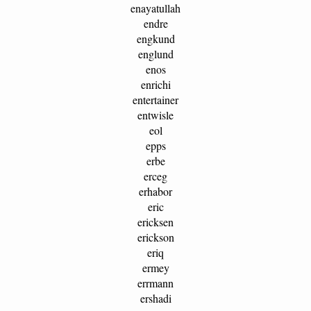
enayatullah
endre
engkund
englund
enos
enrichi
entertainer
entwisle
eol
epps
erbe
erceg
erhabor
eric
ericksen
erickson
eriq
ermey
errmann
ershadi