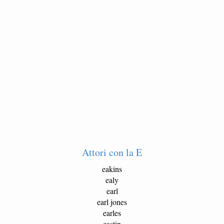
Attori con la E
eakins
ealy
earl
earl jones
earles
eastin