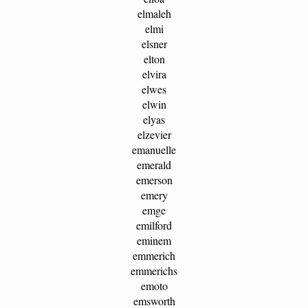
elmaleh
elmi
elsner
elton
elvira
elwes
elwin
elyas
elzevier
emanuelle
emerald
emerson
emery
emge
emilford
eminem
emmerich
emmerichs
emoto
emsworth