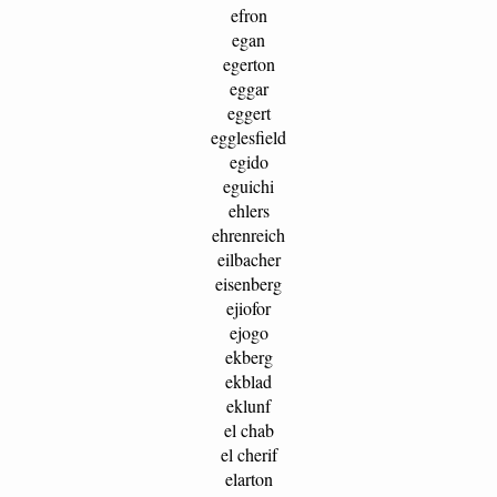
efron
egan
egerton
eggar
eggert
egglesfield
egido
eguichi
ehlers
ehrenreich
eilbacher
eisenberg
ejiofor
ejogo
ekberg
ekblad
eklunf
el chab
el cherif
elarton