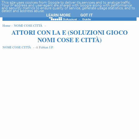
-->
This site uses cookies from Google to deliver its services and to analyze traffic.
Your IP address and user-agent are shared with Google along with performance
and security metrics to ensure quality of service, generate usage statistics, and to
detect and address abuse.
LEARN MORE
GOT IT
EDIT
Home -
NOMI COSE CITTÀ -
ATTORI CON LA E (SOLUZIONI GIOCO
NOMI COSE E CITTÀ)
NOMI COSE CITTÀ -
di
Fabian J.P
.