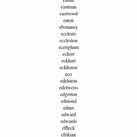
eastman
eastwood
eaton
ebouaney
ecclesto
eccleston
ecerigham
eckert
eckhart
eckhouse
eco
edelstein
edelweiss
edgerton
edmond
edner
edward
edwards
effleck
efrikian