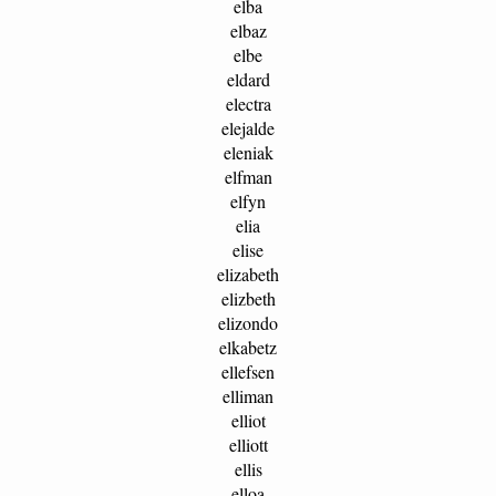
elba
elbaz
elbe
eldard
electra
elejalde
eleniak
elfman
elfyn
elia
elise
elizabeth
elizbeth
elizondo
elkabetz
ellefsen
elliman
elliot
elliott
ellis
elloa