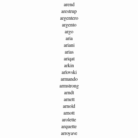
arend
arestrup
argentero
argento
argo
aria
ariani
arias
ariqat
arkin
arlovski
armando
armstrong
arndt
arnett
arnold
arnott
arolette
arquette
arroyave