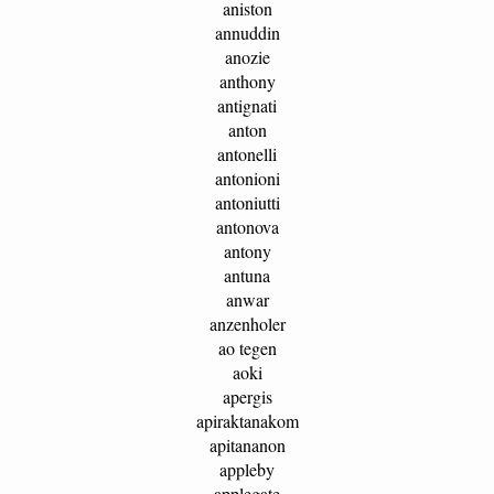
aniston
annuddin
anozie
anthony
antignati
anton
antonelli
antonioni
antoniutti
antonova
antony
antuna
anwar
anzenholer
ao tegen
aoki
apergis
apiraktanakom
apitananon
appleby
applegate