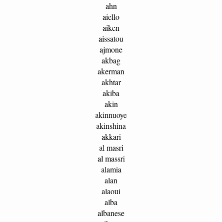
ahn
aiello
aiken
aissatou
ajmone
akbag
akerman
akhtar
akiba
akin
akinnuoye
akinshina
akkari
al masri
al massri
alamia
alan
alaoui
alba
albanese