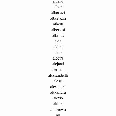
albano
albert
albertazi
albertazzi
alberti
albertosi
albinus
alda
aldini
aldo
alectra
alejand
alerman
alessandrelli
alessi
alexander
alexandra
alexio
alfieri
alfiorowa
ali