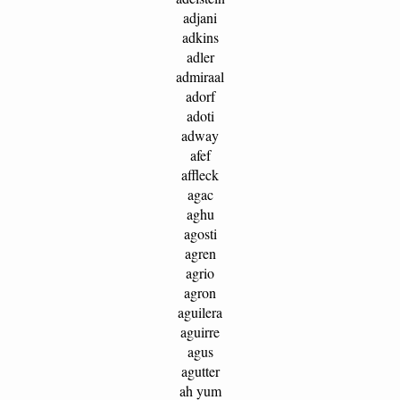
adjani
adkins
adler
admiraal
adorf
adoti
adway
afef
affleck
agac
aghu
agosti
agren
agrio
agron
aguilera
aguirre
agus
agutter
ah yum