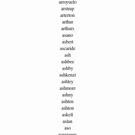
arroyuelo
arstrup
arterton
arthur
arthurs
asano
asbert
ascaride
ash
ashbee
ashby
ashkenzi
ashley
ashmore
ashny
ashten
ashton
askell
aslan
aso
asparagus