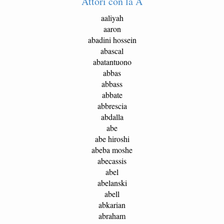
Attori con la A
aaliyah
aaron
abadini hossein
abascal
abatantuono
abbas
abbass
abbate
abbrescia
abdalla
abe
abe hiroshi
abeba moshe
abecassis
abel
abelanski
abell
abkarian
abraham