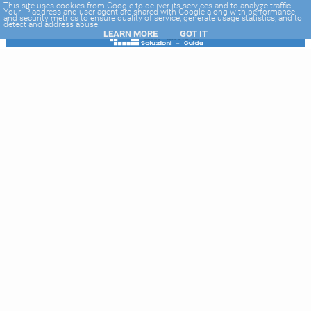
-->
This site uses cookies from Google to deliver its services and to analyze traffic.
Your IP address and user-agent are shared with Google along with performance
and security metrics to ensure quality of service, generate usage statistics, and to
detect and address abuse.
LEARN MORE
GOT IT