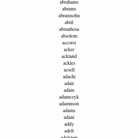
abrahams
abrams
abramsohn
abril
abrunhosa
absolom
accorsi
acker
ackland
ackles
acsell
adachi
adair
adam
adamczyk
adamnson
adams
adani
addy
adell
adelstein