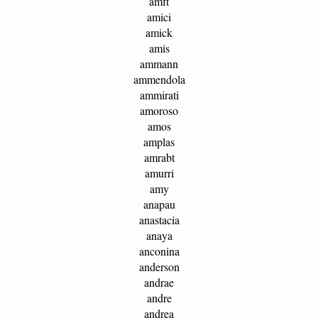
amft
amici
amick
amis
ammann
ammendola
ammirati
amoroso
amos
amplas
amrabt
amurri
amy
anapau
anastacia
anaya
anconina
anderson
andrae
andre
andrea