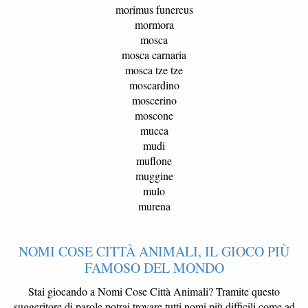
morimus funereus
mormora
mosca
mosca carnaria
mosca tze tze
moscardino
moscerino
moscone
mucca
mudi
muflone
muggine
mulo
murena
NOMI COSE CITTÀ ANIMALI, IL GIOCO PIÙ
FAMOSO DEL MONDO
Stai giocando a Nomi Cose Città Animali? Tramite questo
suggeritore di parole potrai trovare tutti nomi più difficili come ad