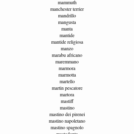
mammuth
manchester terrier
mandrillo
mangusta
manta
mantide
mantide religiosa
manzo
marabu africano
maremmano
marmora
marmotta
martello
martin pescatore
martora
mastiff
mastino
mastino dei pirenei
mastino napoletano
mastino spagnolo
mastodonte