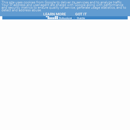
-->
This site uses cookies from Google to deliver its services and to analyze traffic.
Your IP address and user-agent are shared with Google along with performance
and security metrics to ensure quality of service, generate usage statistics, and to
detect and address abuse.
LEARN MORE
GOT IT