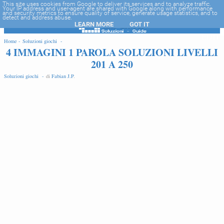
-->
This site uses cookies from Google to deliver its services and to analyze traffic.
Your IP address and user-agent are shared with Google along with performance
and security metrics to ensure quality of service, generate usage statistics, and to
detect and address abuse.
LEARN MORE
GOT IT
EDIT
Home -
Soluzioni giochi -
4 IMMAGINI 1 PAROLA SOLUZIONI LIVELLI
201 A 250
Soluzioni giochi -
di
Fabian J.P
.